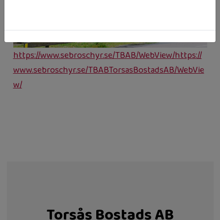
https://www.sebroschyr.se/TBAB/WebView/https://
www.sebroschyr.se/TBABTorsasBostadsAB/WebVie
w/
Torsås Bostads AB