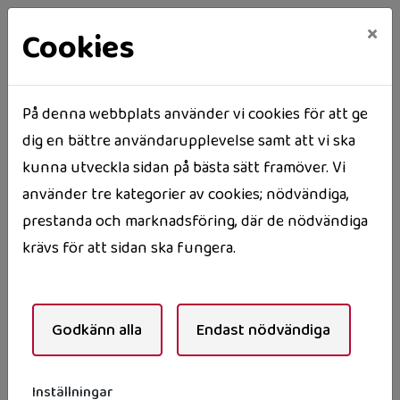
×
Cookies
På denna webbplats använder vi cookies för att ge
dig en bättre användarupplevelse samt att vi ska
Hem
Våra områden
Söderåkra
kunna utveckla sidan på bästa sätt framöver. Vi
Tallvägen 2
använder tre kategorier av cookies; nödvändiga,
Tallvägen 2
prestanda och marknadsföring, där de nödvändiga
krävs för att sidan ska fungera.
Marklägenheter nära
Godkänn alla
Endast nödvändiga
centrum
8 marklägenheter på 61 kvm vardera avsedda till
Inställningar