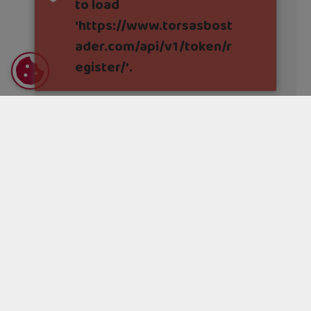
to load
'https://www.torsasbost
ader.com/api/v1/token/r
egister/'.