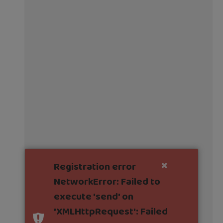
×
Registration error
NetworkError: Failed to
execute 'send' on
'XMLHttpRequest': Failed