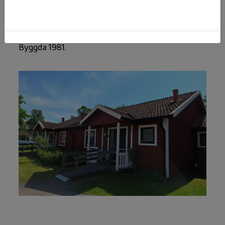
våra pensionärer. Gemensam tvättstuga, samt
kvarterslokal finnes.
Byggda 1981.