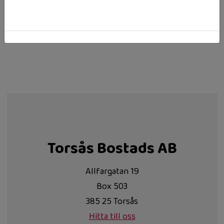
Torsås Bostads AB
Allfargatan 19
Box 503
385 25 Torsås
Hitta till oss