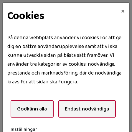
×
Cookies
På denna webbplats använder vi cookies för att ge
dig en bättre användarupplevelse samt att vi ska
Hem
För våra hyresgäster
TV och Internet
kunna utveckla sidan på bästa sätt framöver. Vi
TV och Internet
använder tre kategorier av cookies; nödvändiga,
prestanda och marknadsföring, där de nödvändiga
krävs för att sidan ska fungera.
TV-utbudet som ingår i lägenheten är för
närvarande Telias Lagom-paket,
se,
https://www.telia.se/
för gällande utbud.
Godkänn alla
Endast nödvändiga
Vid problem med TV:n ringer du i första hand Telias
support på 90 200.
Inställningar