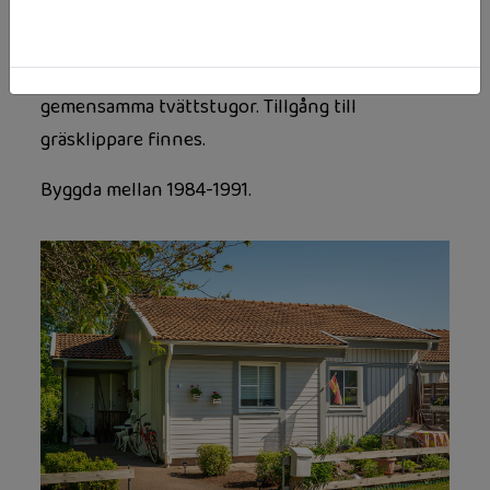
egen skötsel, samt traditionella
hyreshus. Marklägenheterna har egna
tvättmöjligheter och hyreshusen har
gemensamma tvättstugor. Tillgång till
gräsklippare finnes.
Byggda mellan 1984-1991.