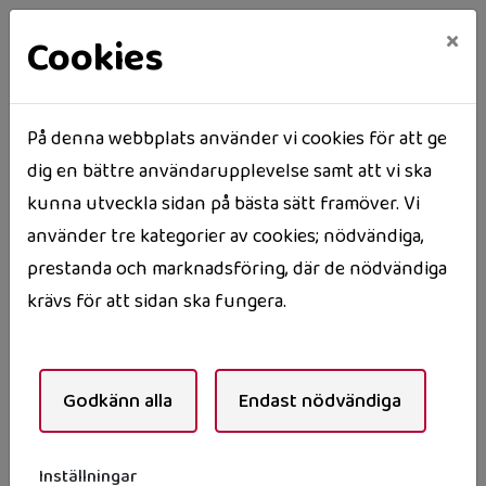
×
Cookies
På denna webbplats använder vi cookies för att ge
dig en bättre användarupplevelse samt att vi ska
Hem
Våra områden
Torsås
kunna utveckla sidan på bästa sätt framöver. Vi
Svalgatan / Svangatan
använder tre kategorier av cookies; nödvändiga,
Svalgatan / Svangatan
prestanda och marknadsföring, där de nödvändiga
krävs för att sidan ska fungera.
”Malmen”
Godkänn alla
Endast nödvändiga
Sjönära läge intill Vallermansgöl. 59 lägenheter i
varierade storlekar, både marklägenheter med
Inställningar