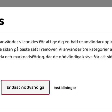
s
nvänder vi cookies för att ge dig en bättre användaruppl
SIDOR
LEDIGT JUST NU
OM OSS
 sidan på bästa sätt framöver. Vi använder tre kategorier a
a och marknadsföring, där de nödvändiga krävs för att si
3
Endast nödvändiga
Inställningar
Lediga lägenheter