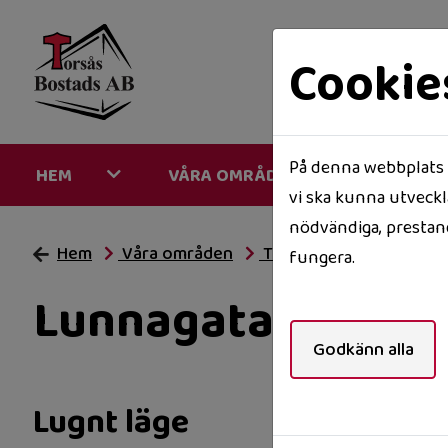
Cookie
På denna webbplats a
HEM
VÅRA OMRÅDEN
MINA 
vi ska kunna utveckla
nödvändiga, prestand
Hem
Våra områden
Torsås
Lunnagatan 
fungera.
Lunnagatan 3
Godkänn alla
Lugnt läge