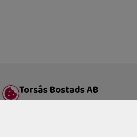
Torsås Bostads AB
Allfargatan 19
Box 503
385 25 Torsås
Hitta till oss