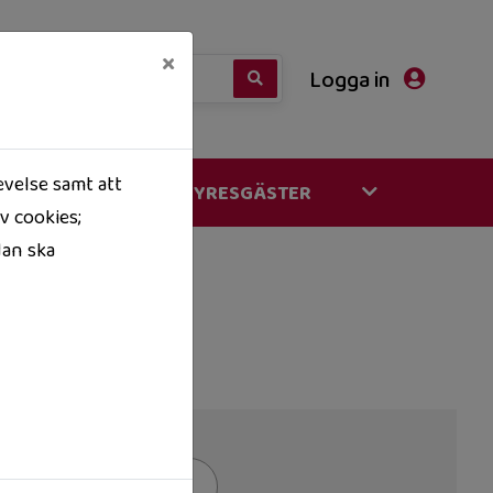
×
Logga in
evelse samt att
FÖR VÅRA HYRESGÄSTER
v cookies;
dan ska
Fastigheter