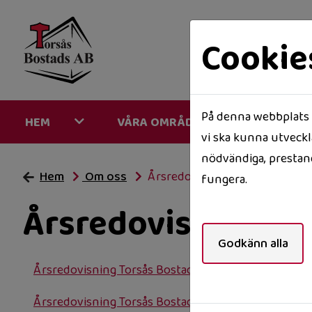
Cookie
På denna webbplats a
HEM
VÅRA OMRÅDEN
MINA 
vi ska kunna utveckla
nödvändiga, prestand
Hem
Om oss
Årsredovisningar Torsås Bosta
fungera.
Årsredovisningar 
Godkänn alla
Årsredovisning Torsås Bostads AB 2021
Årsredovisning Torsås Bostads AB 2022