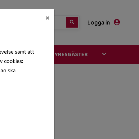
×
Logga in
evelse samt att
FÖR VÅRA HYRESGÄSTER
v cookies;
dan ska