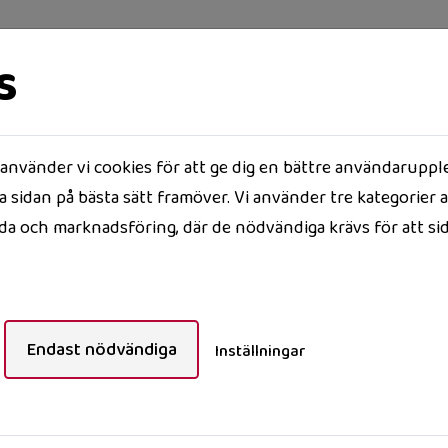
s
nvänder vi cookies för att ge dig en bättre användaruppl
SIDOR
LEDIGT JUST NU
OM OSS
 sidan på bästa sätt framöver. Vi använder tre kategorier a
a och marknadsföring, där de nödvändiga krävs för att si
ds AB.
Torsås Bostads AB.
Endast nödvändiga
Inställningar