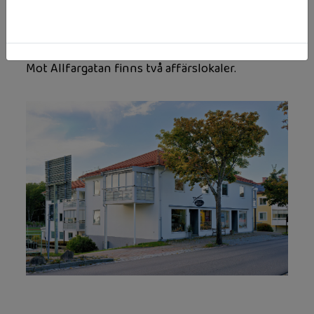
toppmoderna lägenheter med stora fina
inglasade balkonger och en central hiss i mitten
av huset.
Mot Allfargatan finns två affärslokaler.