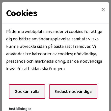
×
Cookies
På denna webbplats använder vi cookies för att ge
dig en bättre användarupplevelse samt att vi ska
Hem
Nyhetsarkiv
kunna utveckla sidan på bästa sätt framöver. Vi
Välkommen till öppet hus på Snödroppen!
använder tre kategorier av cookies; nödvändiga,
Välkommen till öppet
prestanda och marknadsföring, där de nödvändiga
krävs för att sidan ska fungera.
hus på Snödroppen!
Godkänn alla
Endast nödvändiga
Nu står Trygghetsboendet Snödroppen klart för
inflyttning – och det vill vi gärna visa upp!
Inställningar