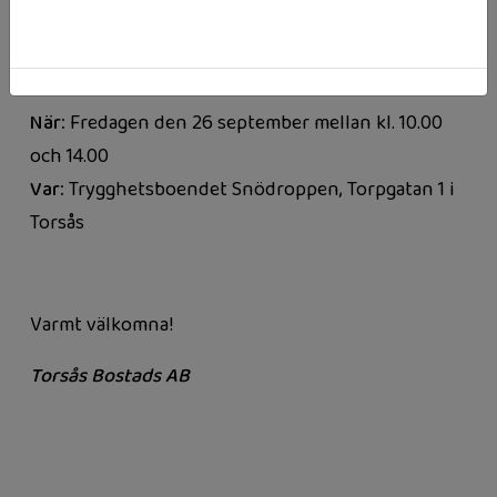
Vi bjuder in till öppet hus där du får möjlighet att
se våra nybyggda lägenheter, gemensamhetslokal
och trädgård.
När:
Fredagen den 26 september mellan kl. 10.00
och 14.00
Var:
Trygghetsboendet Snödroppen, Torpgatan 1 i
Torsås
Varmt välkomna!
Torsås Bostads AB